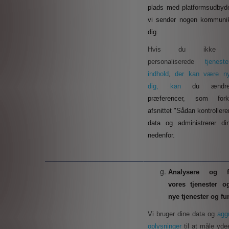
plads med platformsudbyde
vi sender nogen kommunika
dig.
Hvis du ikke ø
personaliserede
tjene
indhold
,
der kan være nyt
dig, kan
du ændr
præferencer, som fork
afsnittet "Sådan kontrollere
data og administrerer di
nedenfor
.
Analysere og f
vores tjenester o
nye tjenester og fu
Vi bruger dine data og
agg
oplysninger
til at måle yd