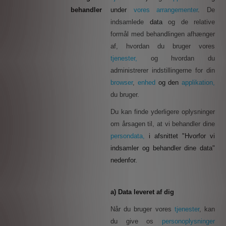
behandler
under
vores arrangementer
.
De
indsamlede
data
og de relative
formål med behandlingen afhænger
af, hvordan du bruger vores
tjenester,
og hvordan du
administrerer indstillingerne for din
browser
,
enhed
og den
applikation,
du bruger.
Du kan finde yderligere oplysninger
om årsagen til, at vi behandler dine
persondata,
i afsnittet "Hvorfor vi
indsamler og behandler dine data"
nedenfor.
a) Data leveret af dig
Når du bruger vores
tjenester
, kan
du give os
personoplysninger