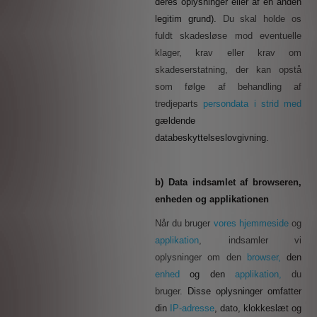
deres oplysninger eller af en anden
legitim grund).
Du skal holde os
fuldt skadesløse mod eventuelle
klager, krav eller krav om
skadeserstatning, der kan opstå
som følge af behandling af
tredjeparts
persondata i strid med
gældende
databeskyttelseslovgivning.
b) Data indsamlet af browseren,
enheden og applikationen
Når du bruger
vores hjemmeside
og
applikation
, indsamler vi
oplysninger om den
browser,
den
enhed
og den
applikation,
du
bruger.
Disse oplysninger omfatter
din
IP-adresse
, dato, klokkeslæt og