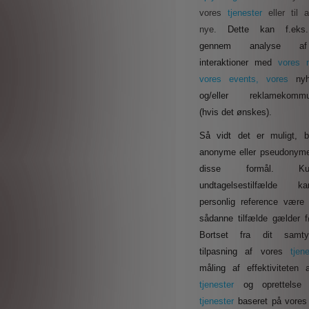
vores
tjenester
eller til
nye.
Dette kan f.eks
gennem analyse a
interaktioner med
vores
vores events, vores
ny
og/eller reklamekommun
(hvis det ønskes).
Så vidt det er muligt, b
anonyme eller pseudonyme 
disse formål. 
undtagelsestilfælde
personlig reference være 
sådanne tilfælde gælder f
Bortset fra dit samty
tilpasning af vores
tjen
måling af effektiviteten 
tjenester
og oprettelse
tjenester
baseret på vores 