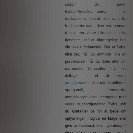
såsom dit navn,
telefon-/mobilnummer(e), e-
mailadresse, bopæl eller data fra
tredjeparter samt dine præferencer
(f.eks. om visse bilmodeller eller
tjenester, der er tilgængelige hos
din lokale forhandler). Det er f.eks.
tilfældet, når du anmoder om en
prøvekørsel, når du leder efter din
nærmeste forhandler, når du
deltager i et af
vores
arrangementer
, eller når du stiller os
spørgsmål, fremsætter
anmodninger eller interagerer med
vores supporttjenester (f.eks.
når
du kontakter os for at bede om
oplysninger, indgive en klage eller
give os feedback eller nye ideer). I
disse tilfælde kan du ringe til os på