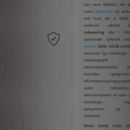
kan være tilfældet, når d
vores
applikation
på andr
end hvad der er tilladt
,
verificere såkaldt
i
indsamling
eller i til
upassende opførsel 
events
. Dette formål omfat
revisioner og vurderinger 
forretningsdrift,
sikkerhedskontroller, fin
kontroller, optegne
informationsstyringspro
andet i forbindel
administrationen af vores 
forretnings-, regns
optegnelses- og jur
funktioner.
Disse formål hviler p