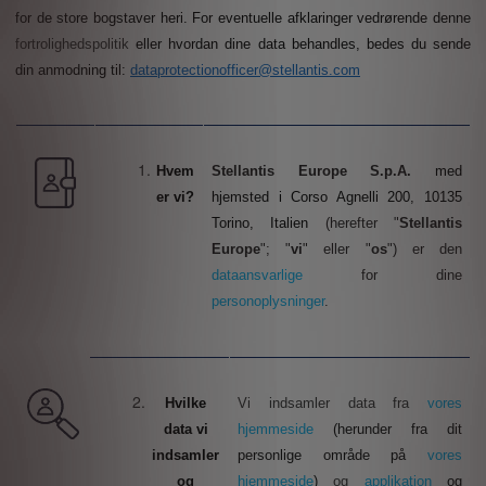
for de store bogstaver heri
. For eventuelle afklaringer vedrørende denne
fortrolighedspolitik
eller hvordan dine data behandles, bedes du sende
din anmodning til:
dataprotectionofficer@stellantis.com
Hvem
Stellantis Europe S.p.A.
med
er vi?
hjemsted i Corso Agnelli 200, 10135
Torino, Italien
(herefter "
Stellantis
Europe
"; "
vi
" eller "
os
") er den
dataansvarlige
for dine
personoplysninger
.
Hvilke
Vi indsamler data fra
vores
data vi
hjemmeside
(herunder fra dit
indsamler
personlige område på
vores
og
hjemmeside
)
og
applikation
og