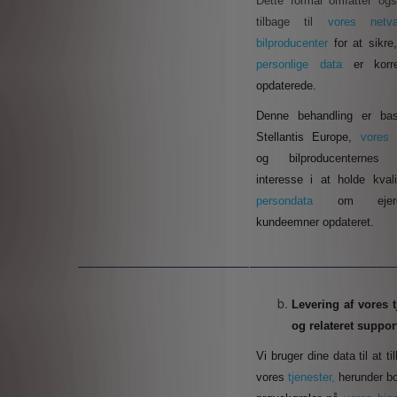
Dette formål omfatter ogs
tilbage til
vores net
bilproducenter
for at sikre
personlige data
er korr
opdaterede.
Denne behandling er
ba
Stellantis Europe,
vores 
og
bilproducenterne
interesse i at holde kvali
persondata
om eje
kundeemner opdateret.
Levering af vores t
og relateret suppor
Vi bruger dine data til at ti
vores
tjenester,
herunder bo