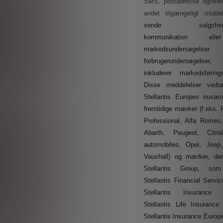
SMS, postadresse og/eller
andet tilgængeligt midd
sende salgsfrem
kommunikation ell
markedsundersøgel
forbrugerundersøgels
inkluderer markedsførings
Disse meddelelser vedrø
Stellantis Europes nuvæ
fremtidige mærker (f.eks. F
Professional, Alfa Romeo,
Abarth, Peugeot, Citr
automobiles, Opel, Jeep
Vauxhall) og mærker, der 
Stellantis Group, som
Stellantis Financial Servi
Stellantis Insurance L
Stellantis Life Insurance 
Stellantis Insurance Europ