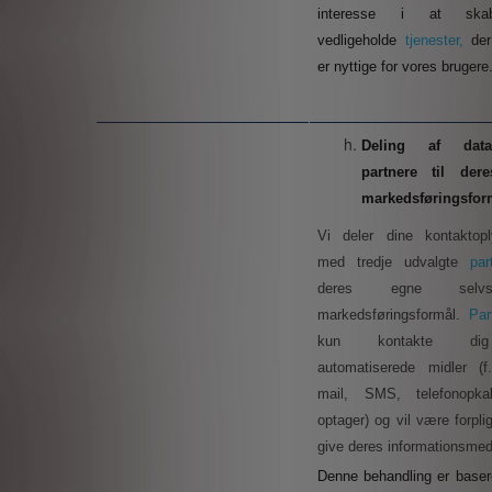
interesse i at sk
vedligeholde
tjenester,
der
er nyttige for vores brugere
Deling af da
partnere til der
markedsføringsfor
Vi deler dine kontaktopl
med tredje udvalgte
pa
deres egne selvst
markedsføringsformål.
Par
kun kontakte di
automatiserede midler (f
mail, SMS, telefonopk
optager) og vil være forpligt
give deres informationsmed
Denne behandling er basere