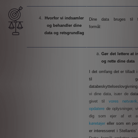
Hvorfor vi indsamler
Dine data bruges til f
og behandler dine
formål:
data og retsgrundlag
Gør det lettere at 
og rette dine data
I det omfang det er tilladt 
til gælde
databeskyttelseslovgivning
vi dine data, især de
dat
givet til
vores netværk
opdatere
de oplysninger, v
dig som ejer af et a
køretøjer
eller som en per
er interesseret i Stellantis