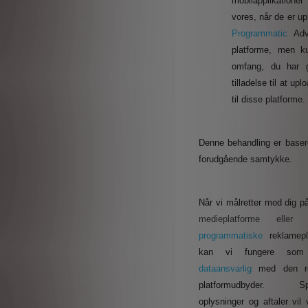
mobilapplikatio
vores, når de er upl
Programmatic
Adv
platforme, men k
omfang, du har g
tilladelse til at up
til disse platforme.
Denne behandling er basere
forudgående samtykke.
Når vi målretter mod dig 
medieplatforme eller
programmatiske
reklamep
kan vi fungere s
dataansvarlig
med den re
platformudbyder. Spe
oplysninger og aftaler vil