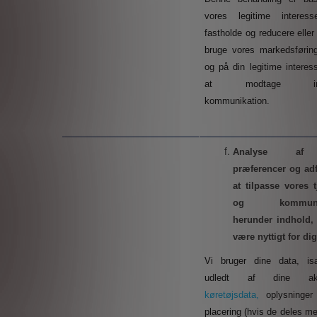
vores legitime interes
fastholde og reducere eller 
bruge vores markedsførin
og på din legitime interes
at modtage irrel
kommunikation.
Analyse 
præferencer og ad
at tilpasse vores t
og kommunika
herunder indhold,
være nyttigt for dig
Vi bruger dine data, is
udledt af dine aktiv
køretøjsdata,
oplysninge
placering (hvis de deles m