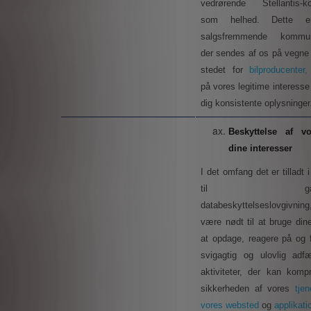
vedrørende Stellantis-k
som helhed. Dette e
salgsfremmende kommuni
der sendes af os på vegne a
stedet for
bilproducenter
på vores legitime interesse 
dig konsistente oplysninger
Beskyttelse af
v
dine interesser
I det omfang det er tilladt 
til gælde
databeskyttelseslovgivning
være nødt til at bruge dine
at opdage, reagere på og f
svigagtig og ulovlig adfæ
aktiviteter, der kan kompr
sikkerheden af vores
tje
vores websted
og
applikati