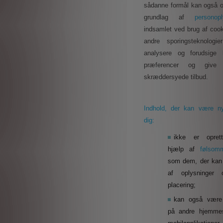
sådanne formål kan også 
grundlag af
personopl
indsamlet ved brug af cook
andre sporingsteknologie
analysere og forudsige 
præferencer og give
skræddersyede tilbud.
Indhold, der kan være nyt
dig:
ikke er opret
hjælp af
følsom
som dem, der kan
af oplysninger
placering;
kan også være 
på andre hjemmes