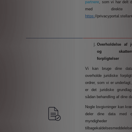
partnere
, som vi har delt 
med direkte
https:
//privacyportal.stella
Overholdelse af
j
og skattemæ
forpligtelser
Vi kan bruge dine data
overholde juridiske forplig
ordrer, som vi er underlag
er det juridiske grundla
sådan behandling af dine d
Nogle lovgivninger kan kræ
deler dine data med off
myndigheder (f
tilbagekaldelsesmeddelelse