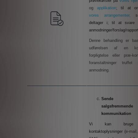
prøvekørsler på
vores hj
og
applikation
; til at or
vores arrangementer,
deltager i; til at svare
anmodninger/forslag/rapport
Denne behandling er bas
udførelsen af en kont
forpligtelse eller præ-kon
foranstaltninger truffe
anmodning.
Sende 
salgsfremmende
kommunikation
Vi kan bruge 
kontaktoplysninger (
e-mail,