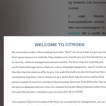
og Stellantis Life Insuran
Limited.
I nogle tilfæld
kommunikationen omfatte 
eller servicekampagner fra
partnere
.
Når vi sender de
kommunikation
ud
, kan vi
WELCOME TO CITROEN
som fælles dataansvarli
relevante
partnere
. Spe
We use cookies and/or other tracking tools (the “Tools”) to ensure that we give you th
oplysninger og aftaler vil
best experience on our website. They enable us to provide you core functionalities s
plads med sådanne
partne
as security, network management and accessibility. The Tools improve usability and
sender nogen kommunikat
performance through various features such as language recognition, search results a
thereby improve what we offer to you. Our website could use also third parties Tools
dig.
send advertising that is more relevant to you. Some Tools may be processed by third
På dette punkt specificere
parties located in countries outside of the European Economic Area (EEA) who may n
ingen kommunikation vil bl
yet have an adequacy decision from the relevant European data protection authorities.
this case the transfer is based on your consent (Art. 49.1a GDPR).
til dig uden dit foru
samtykke, som du ka
If you want to find out more about the Tools we use and how to manage them, you can
gennem specif