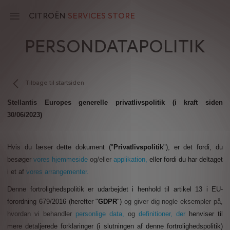
Skip
to
CITROËN
SERVICES STORE
main
content
PERSONDATAPOLITIK
Main
navigation
Tilbage til startsiden
Stellantis Europes generelle privatlivspolitik (i kraft siden
30/06/2023)
Hvis du læser dette dokument ("
Privatlivspolitik
"), er det fordi, du
besøger
vores hjemmeside
og/eller
applikation,
eller fordi du har deltaget
i et af
vores arrangementer.
Denne fortrolighedspolitik er udarbejdet i henhold til artikel 13 i EU-
forordning 679/2016 (herefter "
GDPR
")
og giver dig nogle eksempler på,
hvordan vi behandler
personlige data,
og
definitioner, der
henviser til
mere detaljerede forklaringer (i slutningen af
denne fortrolighedspolitik)