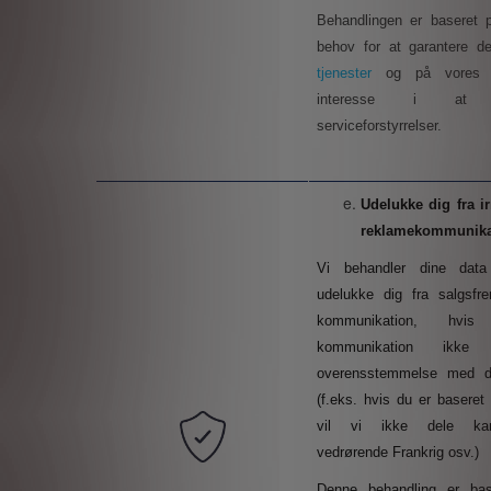
Behandlingen er baseret 
behov for at garantere d
tjenester
og på vores l
interesse i at 
serviceforstyrrelser.
Udelukke
dig
fra i
reklamekommunika
Vi behandler dine data
udelukke dig fra salgsf
kommunikation, hvis
kommunikation ikk
overensstemmelse med di
(f.eks. hvis du er baseret i
vil vi ikke dele ka
vedrørende Frankrig osv.)
Denne behandling er bas