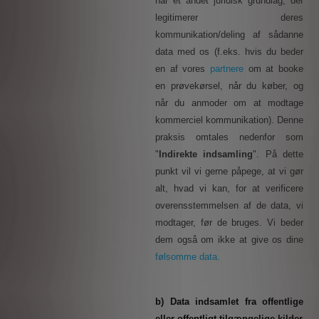
har et andet juridisk grundlag, der
legitimerer deres
kommunikation/deling af sådanne
data med os (f.eks. hvis du beder
en af vores
partnere
om at booke
en prøvekørsel, når du køber, og
når du anmoder om at modtage
kommerciel kommunikation). Denne
praksis omtales nedenfor som
"
Indirekte indsamling
". På dette
punkt vil vi gerne påpege, at vi gør
alt, hvad vi kan, for at verificere
overensstemmelsen af de data, vi
modtager, før de bruges.
Vi beder
dem også om ikke at give os dine
følsomme data.
b) Data indsamlet fra offentlige
eller offentligt tilgængelige kilder