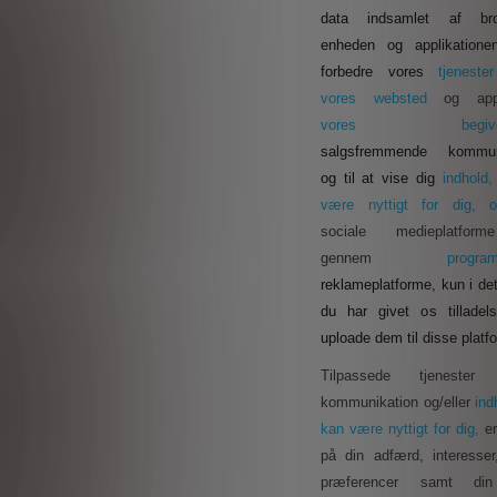
data indsamlet af bro
enheden og applikationen
forbedre vores
tjenest
vores websted
og appl
vores begivenh
salgsfremmende kommuni
og til at vise dig
indhold,
være nyttigt for dig,
sociale medieplatform
gennem
progra
reklameplatforme,
kun i de
du har givet os tilladels
uploade dem til disse platf
Tilpassede tjenester o
kommunikation og/eller
ind
kan være nyttigt for dig,
e
på din adfærd, interesser
præferencer samt din 