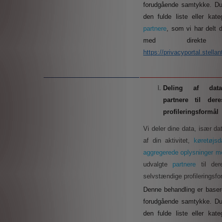
forudgående samtykke.
Du
den fulde liste eller kate
partnere
, som vi har delt 
med direkte
https://privacyportal.stella
Deling af da
partnere til der
profileringsformål
Vi deler dine data, især da
af din aktivitet,
køretøjs
aggregerede oplysninger 
udvalgte
partnere
til de
selvstændige profileringsfo
Denne behandling er basere
forudgående samtykke.
Du
den fulde liste eller kate